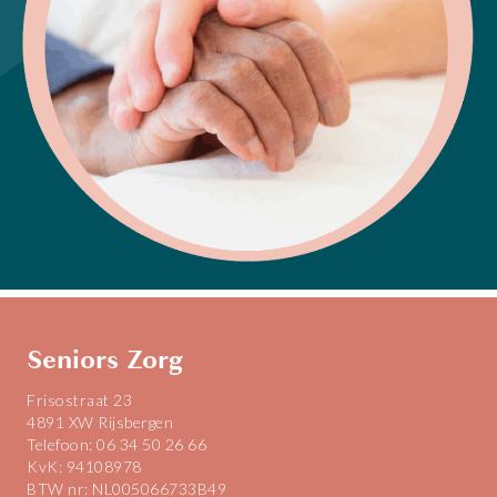
Seniors Zorg
Frisostraat 23
4891 XW Rijsbergen
Telefoon: 06 34 50 26 66
KvK: 94108978
BTW nr: NL005066733B49