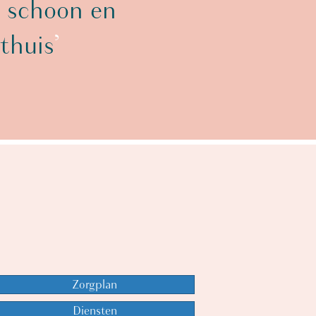
 schoon en
thuis
’
Zorgplan
Diensten