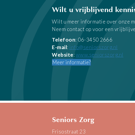
Wilt u vrijblijvend kenn
Wilt u meer informatie over onze m
Neem contact op voor een vrijblijven
Telefoon
: 06-3450 2666
E-mail
:
info@seniorszorg.nl
Website
:
www.seniorszorg.nl
Meer informatie?
Seniors Zorg
Frisostraat 23