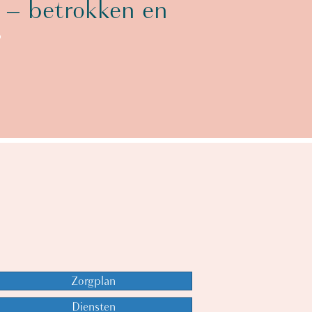
 – betrokken en
’
Zorgplan
Diensten