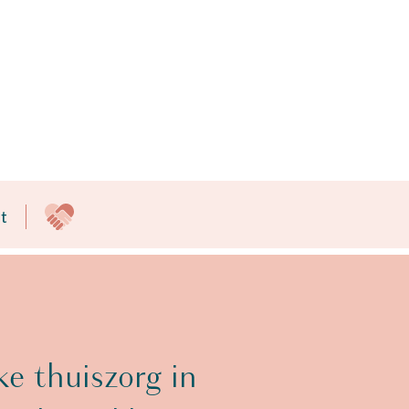
t
ke thuiszorg in