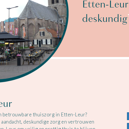
Etten-Leur
deskundig
eur
en betrouwbare thuiszorg in Etten-Leur?
e aandacht, deskundige zorg en vertrouwen
n-Leur om veilig en prettig thuis te blijven