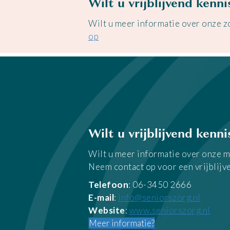
Wilt u vrijblijvend kenn
Wilt u meer informatie over onze 
op
Wilt u vrijblijvend kenn
Wilt u meer informatie over onze m
Neem contact op voor een vrijblijven
Telefoon
: 06-3450 2666
E-mail
:
info@seniorszorg.nl
Website
:
www.seniorszorg.nl
Meer informatie?