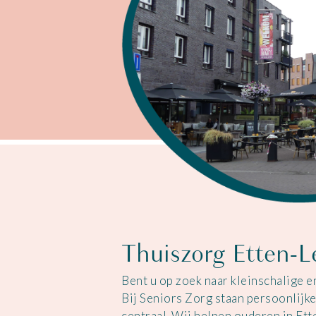
Thuiszorg Etten-L
Bent u op zoek naar kleinschalige 
Bij Seniors Zorg staan persoonlijk
centraal. Wij helpen ouderen in Ette