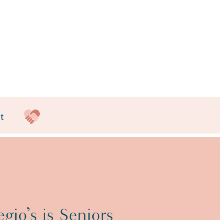
t
egio’s is Seniors