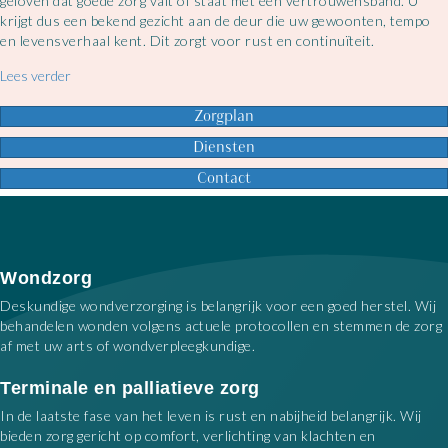
geloven dat goede zorg valt of staat met een vertrouwensband. U
krijgt dus een bekend gezicht aan de deur die uw gewoonten, tempo
en levensverhaal kent. Dit zorgt voor rust en continuïteit.
about Krijg ik altijd dezelfde zorgverlener over de vloer?
Lees verder
Zorgplan
Diensten
Contact
Wondzorg
Deskundige wondverzorging is belangrijk voor een goed herstel. Wij
behandelen wonden volgens actuele protocollen en stemmen de zorg
af met uw arts of wondverpleegkundige.
Terminale en palliatieve zorg
In de laatste fase van het leven is rust en nabijheid belangrijk. Wij
bieden zorg gericht op comfort, verlichting van klachten en