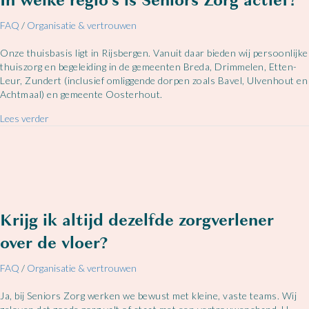
In welke regio’s is Seniors Zorg actief?
FAQ
/
Organisatie & vertrouwen
Onze thuisbasis ligt in Rijsbergen. Vanuit daar bieden wij persoonlijke
thuiszorg en begeleiding in de gemeenten Breda, Drimmelen, Etten-
Leur, Zundert (inclusief omliggende dorpen zoals Bavel, Ulvenhout en
Achtmaal) en gemeente Oosterhout.
about In welke regio’s is Seniors Zorg actief?
Lees verder
Krijg ik altijd dezelfde zorgverlener
over de vloer?
FAQ
/
Organisatie & vertrouwen
Ja, bij Seniors Zorg werken we bewust met kleine, vaste teams. Wij