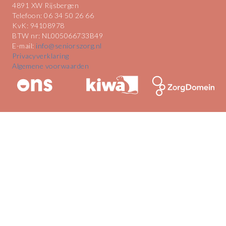
4891 XW Rijsbergen
Telefoon: 06 34 50 26 66
KvK: 94108978
BTW nr: NL005066733B49
E-mail:
info@seniorszorg.nl
Privacyverklaring
Algemene voorwaarden